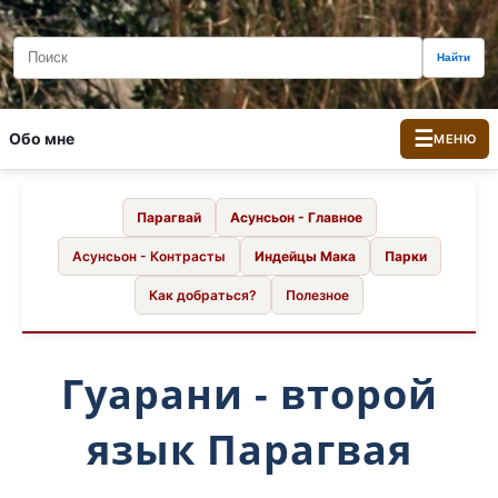
Найти
☰
Обо мне
МЕНЮ
Парагвай
Асунсьон - Главное
Асунсьон - Контрасты
Индейцы Мака
Парки
Как добраться?
Полезное
Гуарани - второй
язык Парагвая