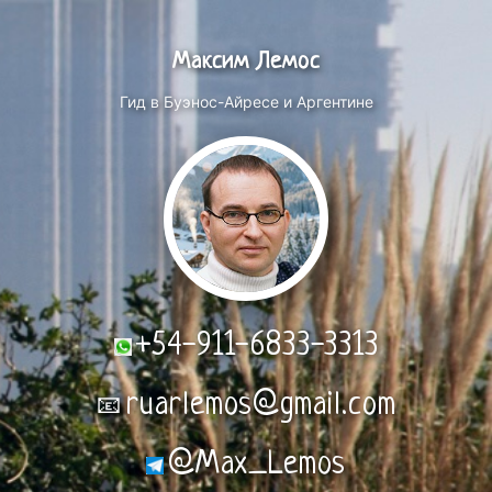
Максим Лемос
Гид в Буэнос-Айресе и Аргентине
+54-911-6833-3313
ruarlemos@gmail.com
📧
@Max_Lemos