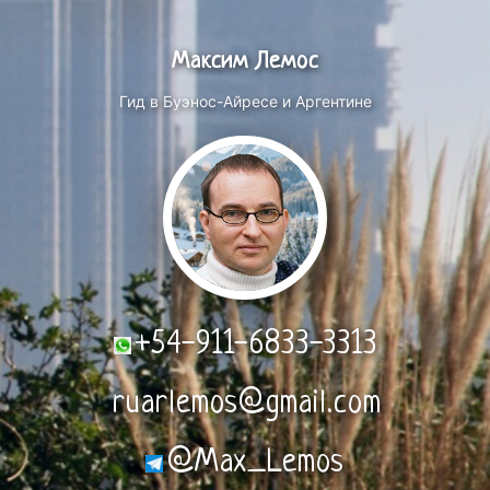
Максим Лемос
Гид в Буэнос-Айресе и Аргентине
+54-911-6833-3313
ruarlemos@gmail.com
@Max_Lemos