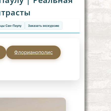
нтрасты
ьцы Сан-Паулу
Заказать экскурсию
Флорианополис