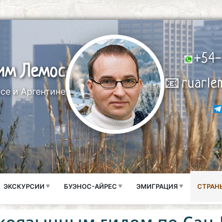
+54-
им Лемос
📧
ruarle
се и Аргентине
ЭКСКУРСИИ
БУЭНОС-АЙРЕС
ЭМИГРАЦИЯ
СТРАН
скоязычным гидом по Сан-