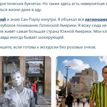
уристических буклетах. Но также здесь есть невероятная 
ься жизни даже в аду.
ией
и знаю Сан-Паулу изнутри. Я объехал все
латиноаме
 глубокое понимание Латинской Америки. Я вожу сюда не т
 деле живёт самая большая страна Южной Америки. Мои к
правда иногда бывает шокирующей.
шите, если готовы к экскурсии без розовых очков.