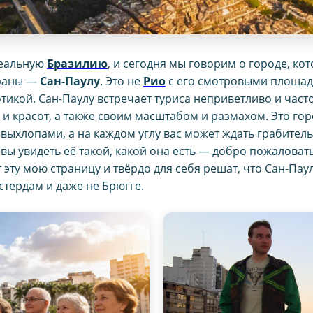
реальную
Бразилию
, и сегодня мы говорим о городе, к
траны —
Сан-Паулу
. Это не
Рио
с его смотровыми площадк
тикой. Сан-Паулу встречает туриса неприветливо и часто
и красот, а также своим масштабом и размахом. Это гор
т выхлопами, а на каждом углу вас может ждать грабител
товы увидеть её такой, какой она есть — добро пожалов
 эту мою страницу и твёрдо для себя решат, что Сан-Пау
мстердам и даже не Брюгге.