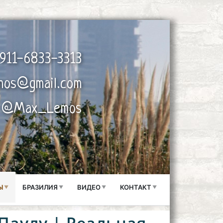
911-6833-3313
mos@gmail.com
@Max_Lemos
Ы
БРАЗИЛИЯ
ВИДЕО
КОНТАКТ
Паулу | Реальная