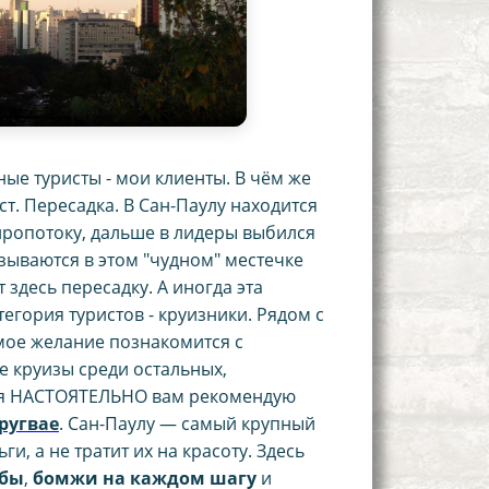
ные туристы - мои клиенты. В чём же
ст. Пересадка. В Сан-Паулу находится
иропотоку, дальше в лидеры выбился
азываются в этом "чудном" местечке
здесь пересадку. А иногда эта
егория туристов - круизники. Рядом с
имое желание познакомится с
ие круизы среди остальных,
з, я НАСТОЯТЕЛЬНО вам рекомендую
ругвае
. Сан-Паулу — самый крупный
, а не тратит их на красоту. Здесь
ёбы
,
бомжи на каждом шагу
и