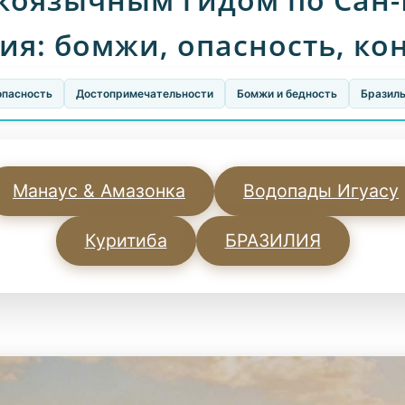
ия: бомжи, опасность, ко
опасность
Достопримечательности
Бомжи и бедность
Бразил
Манаус & Амазонка
Водопады Игуасу
Куритиба
БРАЗИЛИЯ