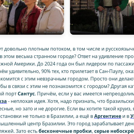
ут довольно плотным потоком, в том числе и русскоязыч
. в этом весьма странном городе? Ответ на удивление про
жной Америки. До 2024 года он был лидером по пассаж
чём удивительно, 90% тех, кто прилетает в Сан-Паулу, ок
акомится с этим невзрачным городом. Просто они делают 
ы в связи с этим не познакомится с городом? Другая кат
ый порт
Сантус
. Причём, если у вас имеется непреодол
иза
- неплохая идея. Хотя, надо признать, что бразильск
ные, но зато и не дорогие. Если вы хотите такой круи
остановки не только в Бразилии, а ещё в
Аргентине
и в
У
шленный центр Бразилии. Это город зарабатывает деньги
ляжей. Зато есть
бесконечные пробки
,
серые небоскр