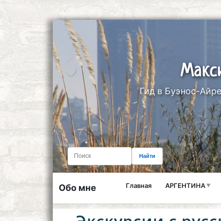
Макс
Гид в Буэнос-Айре
Найти
Главная
АРГЕНТИНА
Обо мне
Экскурсии с рус