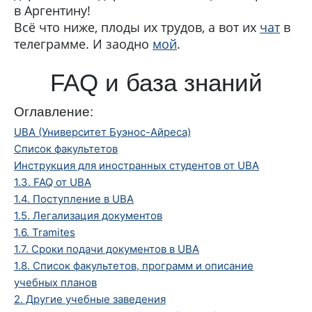
в Аргентину!
Всё что ниже, плоды их трудов, а вот их
чат
в
телеграмме. И заодно
мой
.
FAQ и база знаний
Оглавление:
UBA (Университет Буэнос-Айреса)
Список факультетов
Инструкция для иностранных студентов от UBA
1.3. FAQ от UBA
1.4. Поступление в UBA
1.5. Легализация документов
1.6. Tramites
1.7. Сроки подачи документов в UBA
1.8. Список факультетов, программ и описание
учебных планов
2. Другие учебные заведения