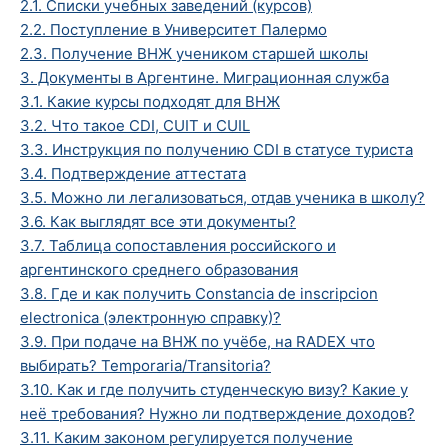
2.1. Списки учебных заведений (курсов)
2.2. Поступление в Университет Палермо
2.3. Получение ВНЖ учеником старшей школы
3. Документы в Аргентине. Миграционная служба
3.1. Какие курсы подходят для ВНЖ
3.2. Что такое CDI, CUIT и CUIL
3.3. Инструкция по получению CDI в статусе туриста
3.4. Подтверждение аттестата
3.5. Можно ли легализоваться, отдав ученика в школу?
3.6. Как выглядят все эти документы?
3.7. Таблица сопоставления российского и
аргентинского среднего образования
3.8. Где и как получить Constancia de inscripcion
electronica (электронную справку)?
3.9. При подаче на ВНЖ по учёбе, на RADEX что
выбирать? Temporaria/Transitoria?
3.10. Как и где получить студенческую визу? Какие у
неё требования? Нужно ли подтверждение доходов?
3.11. Каким законом регулируется получение