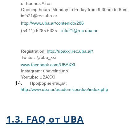
of Buenos Aires
Opening hours: Monday to Friday from 9:30am to 6pm.
info21@rec.uba.ar
http://www.uba.ar/contenido/286
(54 11) 5285 6325 -
info21@rec.uba.ar
Registration:
http://ubaxxi.rec.uba.ar/
Twitter: @uba_xxi
www.facebook.com/UBAXXI
Instagram: ubaveintiuno
Youtube: UBAXXI
Профориентация:
http://www.uba.ar/academicos/doe/index.php
1.3. FAQ от UBA