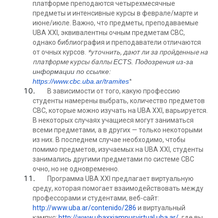
платформе преподаются четырехмесячные
предметы и интенсивные курсы в феврале/марте и
июне/июле. Важно, что предметы, преподаваемые
UBA XXI, эквивалентны очным предметам CBC,
однако библиография и преподаватели отличаются
от очных курсов.
*уточнить, дают ли за пройденные на
платформе курсы баллы
ECTS. Подозрения из-за
информации по ссылке:
https://www.cbc.uba.ar/tramites
*
В зависимости от того, какую профессию
студенты намерены выбрать, количество предметов
CBC, которые можно изучать на UBA XXI, варьируется.
В некоторых случаях учащиеся могут заниматься
всеми предметами, а в других — только некоторыми
из них. В последнем случае необходимо, чтобы
помимо предметов, изучаемых на UBA XXI, студенты
занимались другими предметами по системе CBC
очно, но не одновременно.
Программа UBA XXI предлагает виртуальную
среду, которая помогает взаимодействовать между
профессорами и студентами, веб-сайт:
http://www.uba.ar/contenido/286
и виртуальный
кампус:
http://www.ubaxxiampusvirtual.uba.ar/
, где вы