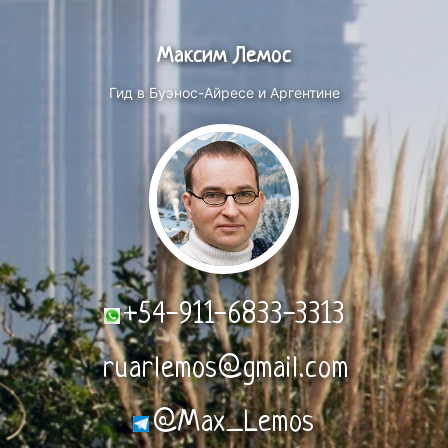
Максим Лемос
Гид в Буэнос-Айресе и Аргентине
+54-911-6833-3313
ruarlemos@gmail.com
@Max_Lemos