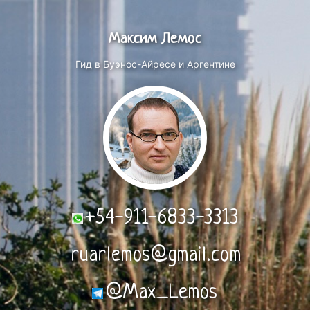
Максим Лемос
Гид в Буэнос-Айресе и Аргентине
+54-911-6833-3313
ruarlemos@gmail.com
@Max_Lemos