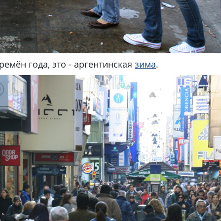
ремён года, это - аргентинская
зима
.