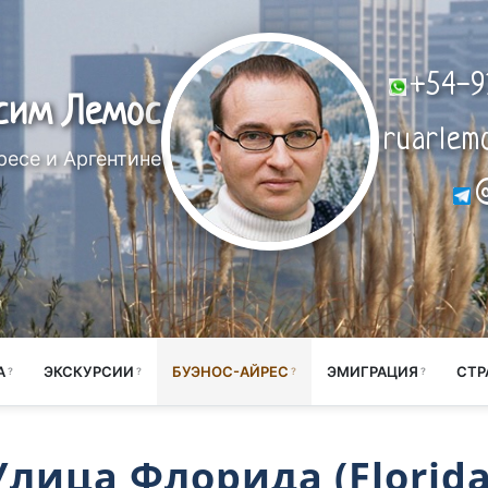
+54-9
сим Лемос
ruarlem
ресе и Аргентине
А
ЭКСКУРСИИ
БУЭНОС-АЙРЕС
ЭМИГРАЦИЯ
СТР
Улица Флорида (Florida