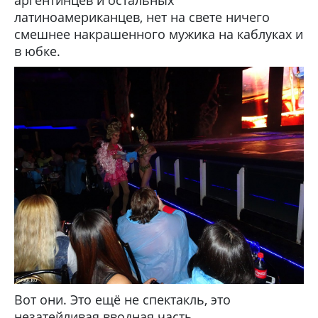
аргентинцев и остальных
латиноамериканцев, нет на свете ничего
смешнее накрашенного мужика на каблуках и
в юбке.
Вот они. Это ещё не спектакль, это
незатейливая вводная часть.