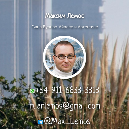
Максим Лемос
Гид в Буэнос-Айресе и Аргентине
+54-911-6833-3313
ruarlemos@gmail.com
@Max_Lemos