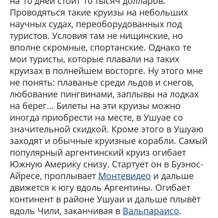
на 10 дней стоит 10 тысяч долларов.
Проводяться такие круизы на небольших
научных судах, переоборудованных под
туристов. Условия там не нищинские, но
вполне скромные, спортанские. Однако те
мои туристы, которые плавали на таких
круизах в полнейшем восторге. Ну этого мне
не понять: плаванье среди льдов и снегов,
любование пингвинами, заплывы на лодках
на берег... Билеты на эти круизы можно
иногда приобрести на месте, в Ушуае со
значительной скидкой. Кроме этого в Ушуаю
заходят и обычные круизные корабли. Самый
популярный аргентинский круиз огибает
Южную Америку снизу. Стартует он в Буэнос-
Айресе, проплывает
Монтевидео
и дальше
движется к югу вдоль Аргентины. Огибает
континент в районе Ушуаи и дальше плывёт
вдоль Чили, заканчивая в
Вальпараисо
.