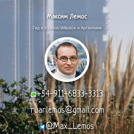
Максим Лемос
Гид в Буэнос-Айресе и Аргентине
+54-911-6833-3313
ruarlemos@gmail.com
@Max_Lemos