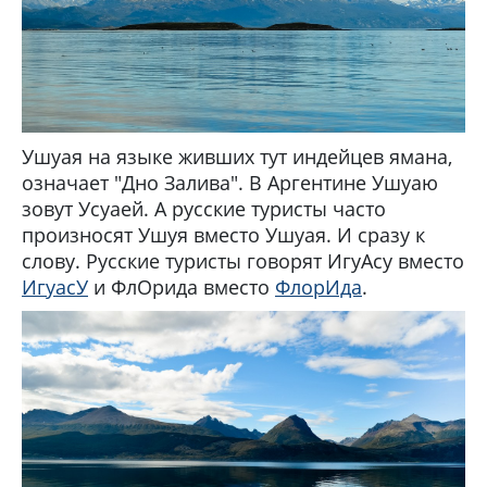
Ушуая на языке живших тут индейцев ямана,
означает "Дно Залива". В Аргентине Ушуаю
зовут Усуаей. А русские туристы часто
произносят Ушуя вместо Ушуая. И сразу к
слову. Русские туристы говорят ИгуАсу вместо
ИгуасУ
и ФлОрида вместо
ФлорИда
.